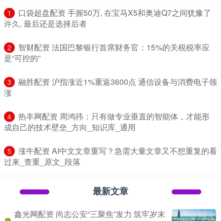
​口袋超盘配资 手握50万, 在宝马X5和奥迪Q7之间犹豫了
1
许久, 最后还是选择后者
​智财配资 法国巴黎银行首席财务官：15%的关税税率应
2
是“可控的”
​融胜配资 沪指涨近1%重返3600点 通信设备与消费电子领
3
涨
​热丰网配资 周鸿祎：只有做专业垂直的智能体，才能形
4
成自己的技术壁垒_方向_知识库_通用
​涨牛配资 AI中文文章重写？急需大量文章又不想重复的看
5
过来_查重_原文_段落
最新文章
鑫光网配资 尚志公安“三聚焦”发力 筑牢岁末