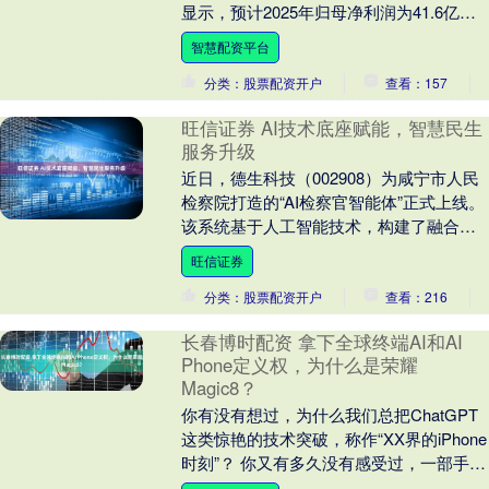
显示，预计2025年归母净利润为41.6亿元
至45.6亿元 ，同比暴增260.35....
智慧配资平台
分类：股票配资开户
查看：157
旺信证券 AI技术底座赋能，智慧民生
服务升级
近日，德生科技（002908）为咸宁市人民
检察院打造的“AI检察官智能体”正式上线。
该系统基于人工智能技术，构建了融合法
律法规、典型案例与业务知识的权威知识
旺信证券
库，....
分类：股票配资开户
查看：216
长春博时配资 拿下全球终端AI和AI
Phone定义权，为什么是荣耀
Magic8？
你有没有想过，为什么我们总把ChatGPT
这类惊艳的技术突破，称作“XX界的iPhone
时刻”？ 你又有多久没有感受过，一部手机
能像2010年的iPhone 4....