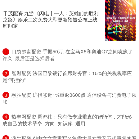
千茂配资 九游《闪电十一人：英雄们的胜利
之路》娱乐二次免费大型更新预告公布上线
时间定
​口袋超盘配资 手握50万, 在宝马X5和奥迪Q7之间犹豫了
1
许久, 最后还是选择后者
​智财配资 法国巴黎银行首席财务官：15%的关税税率应
2
是“可控的”
​融胜配资 沪指涨近1%重返3600点 通信设备与消费电子领
3
涨
​热丰网配资 周鸿祎：只有做专业垂直的智能体，才能形
4
成自己的技术壁垒_方向_知识库_通用
​涨牛配资 AI中文文章重写？急需大量文章又不想重复的看
5