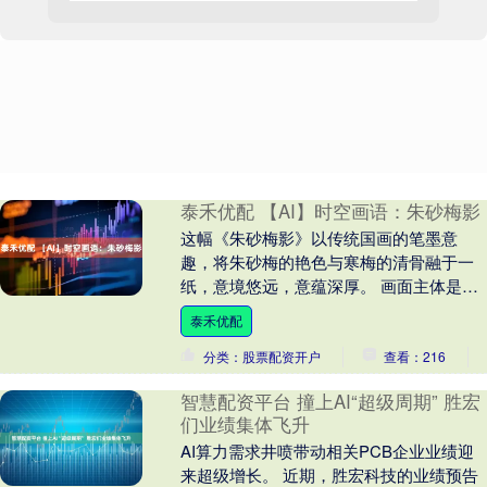
泰禾优配 【AI】时空画语：朱砂梅影
这幅《朱砂梅影》以传统国画的笔墨意
趣，将朱砂梅的艳色与寒梅的清骨融于一
纸，意境悠远，意蕴深厚。 画面主体是一
株苍劲的老梅，枝干以赭石与浓淡墨色皴
泰禾优配
擦而成，虬曲嶙峋....
分类：股票配资开户
查看：216
智慧配资平台 撞上AI“超级周期” 胜宏
们业绩集体飞升
AI算力需求井喷带动相关PCB企业业绩迎
来超级增长。 近期，胜宏科技的业绩预告