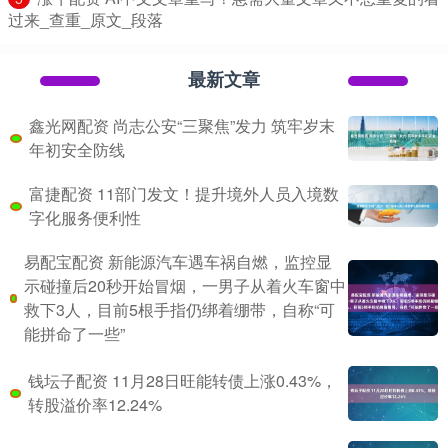
过来_查重_原文_段落
最新文章
鑫光网配资 尚志公安“三聚焦”发力 筑牢岁末
年初安全防线
富捷配资 11部门发文！提升境外人员入境数
字化服务便利性
易配宝配资 新能源汽车遇车祸自燃，监控显
示碰撞后20秒开始冒烟，一男子从着火车窗中
救下3人，目前5根手指仍绑着绷带，自称“可
能拼命了一些”
钱坛子配资 11月28日旺能转债上涨0.43%，
转股溢价率12.24%