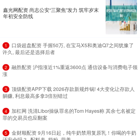
鑫光网配资 尚志公安“三聚焦”发力 筑牢岁末
年初安全防线
​口袋超盘配资 手握50万, 在宝马X5和奥迪Q7之间犹豫了
1
许久, 最后还是选择后者
​融胜配资 沪指涨近1%重返3600点 通信设备与消费电子领
2
涨
​顶级配资APP下载 2026存款新规炸锅! 4大变化让存款人
3
躺赚, 利息最高多拿3倍别错过
​加杠网 洗清Libor操纵罪名的Tom Hayes称 其余七名被定
4
罪的交易员也应翻案
​金财顺配资 9月16日起，纯牛奶禁用复原乳！你喝的牛奶
5
还安全吗？_配料表_奶粉_营养