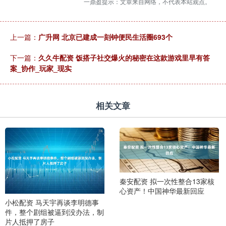
一鼎盈提示：文章来自网络，不代表本站观点。
上一篇：
广升网 北京已建成一刻钟便民生活圈693个
下一篇：
久久牛配资 饭搭子社交爆火的秘密在这款游戏里早有答
案_协作_玩家_现实
相关文章
秦安配资 拟一次性整合13家核
心资产！中国神华最新回应
小松配资 马天宇再谈李明德事
件，整个剧组被逼到没办法，制
片人抵押了房子