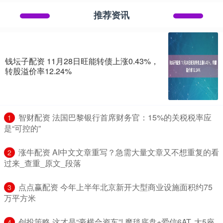
推荐资讯
钱坛子配资 11月28日旺能转债上涨0.43%，
转股溢价率12.24%
​智财配资 法国巴黎银行首席财务官：15%的关税税率应
1
是“可控的”
​涨牛配资 AI中文文章重写？急需大量文章又不想重复的看
2
过来_查重_原文_段落
​点点赢配资 今年上半年北京新开大型商业设施面积约75
3
万平方米
​创投策略 这才是“豪横合资车”! 魔毯底盘+爱信6AT, 大5座
4