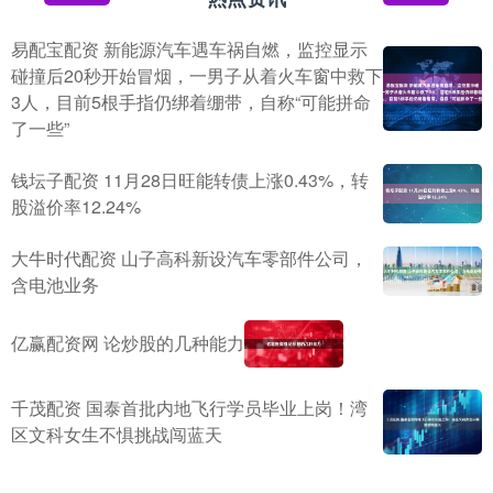
易配宝配资 新能源汽车遇车祸自燃，监控显示
碰撞后20秒开始冒烟，一男子从着火车窗中救下
3人，目前5根手指仍绑着绷带，自称“可能拼命
了一些”
钱坛子配资 11月28日旺能转债上涨0.43%，转
股溢价率12.24%
大牛时代配资 山子高科新设汽车零部件公司，
含电池业务
亿赢配资网 论炒股的几种能力
千茂配资 国泰首批内地飞行学员毕业上岗！湾
区文科女生不惧挑战闯蓝天