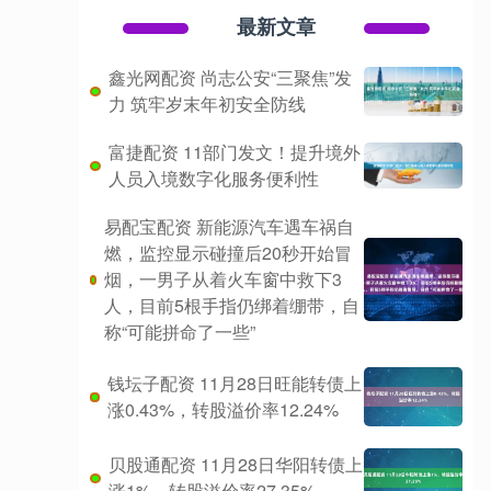
最新文章
鑫光网配资 尚志公安“三聚焦”发
力 筑牢岁末年初安全防线
富捷配资 11部门发文！提升境外
人员入境数字化服务便利性
易配宝配资 新能源汽车遇车祸自
燃，监控显示碰撞后20秒开始冒
烟，一男子从着火车窗中救下3
人，目前5根手指仍绑着绷带，自
称“可能拼命了一些”
钱坛子配资 11月28日旺能转债上
涨0.43%，转股溢价率12.24%
贝股通配资 11月28日华阳转债上
涨1%，转股溢价率27.35%