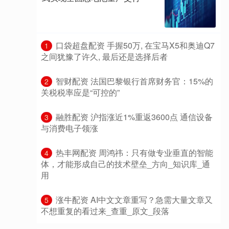
​口袋超盘配资 手握50万, 在宝马X5和奥迪Q7
1
之间犹豫了许久, 最后还是选择后者
​智财配资 法国巴黎银行首席财务官：15%的
2
关税税率应是“可控的”
​融胜配资 沪指涨近1%重返3600点 通信设备
3
与消费电子领涨
​热丰网配资 周鸿祎：只有做专业垂直的智能
4
体，才能形成自己的技术壁垒_方向_知识库_通
用
​涨牛配资 AI中文文章重写？急需大量文章又
5
不想重复的看过来_查重_原文_段落