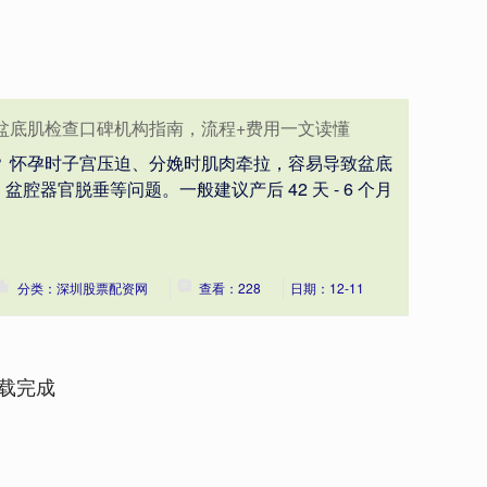
盆底肌检查口碑机构指南，流程+费用一文读懂
？ 怀孕时子宫压迫、分娩时肌肉牵拉，容易导致盆底
腔器官脱垂等问题。一般建议产后 42 天 - 6 个月
分类：深圳股票配资网
查看：228
日期：12-11
载完成