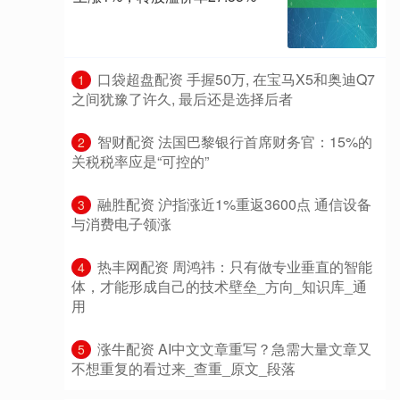
​口袋超盘配资 手握50万, 在宝马X5和奥迪Q7
1
之间犹豫了许久, 最后还是选择后者
​智财配资 法国巴黎银行首席财务官：15%的
2
关税税率应是“可控的”
​融胜配资 沪指涨近1%重返3600点 通信设备
3
与消费电子领涨
​热丰网配资 周鸿祎：只有做专业垂直的智能
4
体，才能形成自己的技术壁垒_方向_知识库_通
用
​涨牛配资 AI中文文章重写？急需大量文章又
5
不想重复的看过来_查重_原文_段落