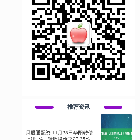
推荐资讯
贝股通配资 11月28日华阳转债
上涨1%，转股溢价率27.35%