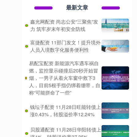
最新文章
鑫光网配资 尚志公安“三聚焦”发
力 筑牢岁末年初安全防线
富捷配资 11部门发文！提升境外
人员入境数字化服务便利性
易配宝配资 新能源汽车遇车祸自
燃，监控显示碰撞后20秒开始冒
烟，一男子从着火车窗中救下3
人，目前5根手指仍绑着绷带，自
称“可能拼命了一些”
钱坛子配资 11月28日旺能转债上
涨0.43%，转股溢价率12.24%
贝股通配资 11月28日华阳转债上
涨1%，转股溢价率27.35%