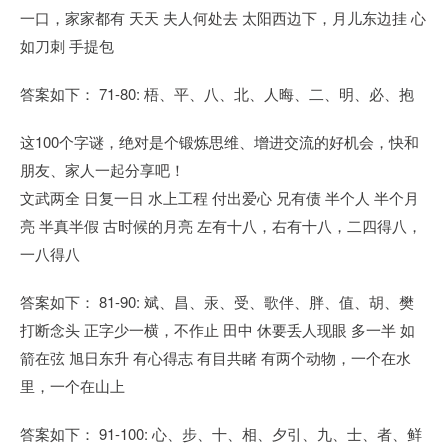
一口，家家都有 天天 夫人何处去 太阳西边下，月儿东边挂 心
如刀刺 手提包
答案如下： 71-80: 梧、平、八、北、人晦、二、明、必、抱
这100个字谜，绝对是个锻炼思维、增进交流的好机会，快和
朋友、家人一起分享吧！
文武两全 日复一日 水上工程 付出爱心 兄有债 半个人 半个月
亮 半真半假 古时候的月亮 左有十八，右有十八，二四得八，
一八得八
答案如下： 81-90: 斌、昌、汞、受、歌伴、胖、值、胡、樊
打断念头 正字少一横，不作止 田中 休要丢人现眼 多一半 如
箭在弦 旭日东升 有心得志 有目共睹 有两个动物，一个在水
里，一个在山上
答案如下： 91-100: 心、步、十、相、夕引、九、士、者、鲜