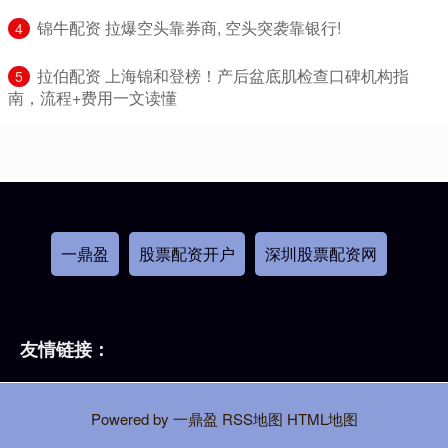
​锦牛配资 拉爆空头靠券商, 空头突袭靠银行!
4
​拉伯配资 上海锦和登榜！产后盆底肌检查口碑机构指
5
南，流程+费用一文读懂
一鼎盈
股票配资开户
深圳股票配资网
友情链接：
Powered by
一鼎盈
RSS地图
HTML地图