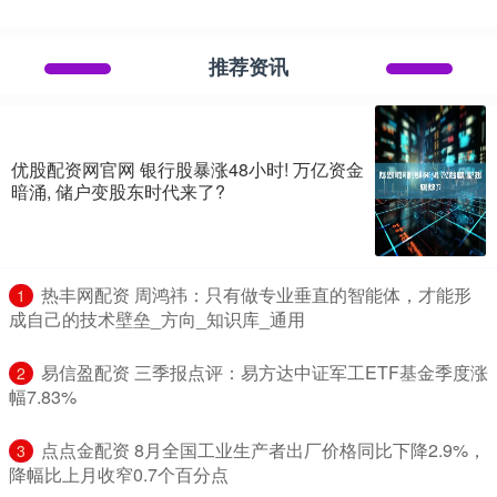
推荐资讯
优股配资网官网 银行股暴涨48小时! 万亿资金
暗涌, 储户变股东时代来了?
​热丰网配资 周鸿祎：只有做专业垂直的智能体，才能形
1
成自己的技术壁垒_方向_知识库_通用
​易信盈配资 三季报点评：易方达中证军工ETF基金季度涨
2
幅7.83%
​点点金配资 8月全国工业生产者出厂价格同比下降2.9%，
3
降幅比上月收窄0.7个百分点