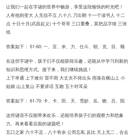
让我们一起在字谜的世界中畅游，享受这段愉快的时光吧！
人有他则变大 人无信不立 八十八 刀出鞘 十一个读书人 十二
点 十日十月(武昌起义) 十个哥哥 三口重叠，莫把品字猜 三张
纸
答案如下： 51-60: 一、言、米、力、仕斗、朝、克、目、顺
在这些字谜中，孩子们不仅能获得乐趣，还能从中学习到新的
知识和思维方式。接下来，我们继续挑战！
上下串通 上下难分 雷不雨 大丈夫不得出头 雨落在横山上 小
姑娘 山上复山 不要讲话 互吻 五十对耳朵
答案如下： 61-70: 卡、卡、田、天、雪妙、岳、吻、吕、陌
这些谜语不仅能带来欢乐，还能培养孩子们的观察力和想象
力。再来看看后面的谜题吧！
五口之家 六十不足，八十有余 公而忘私 反比 天上无二，合去