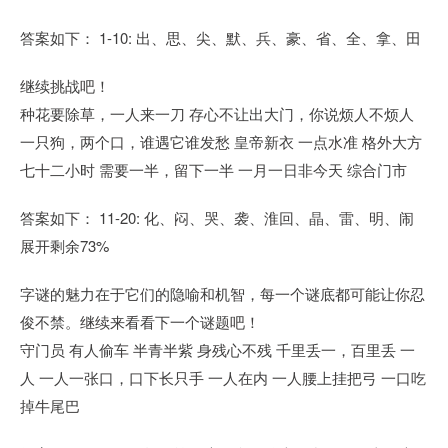
答案如下： 1-10: 出、思、尖、默、兵、豪、省、全、拿、田
继续挑战吧！
种花要除草，一人来一刀 存心不让出大门，你说烦人不烦人
一只狗，两个口，谁遇它谁发愁 皇帝新衣 一点水准 格外大方
七十二小时 需要一半，留下一半 一月一日非今天 综合门市
答案如下： 11-20: 化、闷、哭、袭、淮回、晶、雷、明、闹
展开剩余73%
字谜的魅力在于它们的隐喻和机智，每一个谜底都可能让你忍
俊不禁。继续来看看下一个谜题吧！
守门员 有人偷车 半青半紫 身残心不残 千里丢一，百里丢 一
人 一人一张口，口下长只手 一人在内 一人腰上挂把弓 一口吃
掉牛尾巴